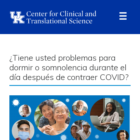
Skip
to
main
content
Ope
Navi
Breadcrumb
¿Tiene usted problemas para
dormir o somnolencia durante el
día después de contraer COVID?