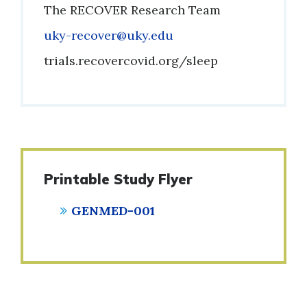
The RECOVER Research Team
Email
uky-recover@uky.edu
Phone
trials.recovercovid.org/sleep
Printable Study Flyer
GENMED-001